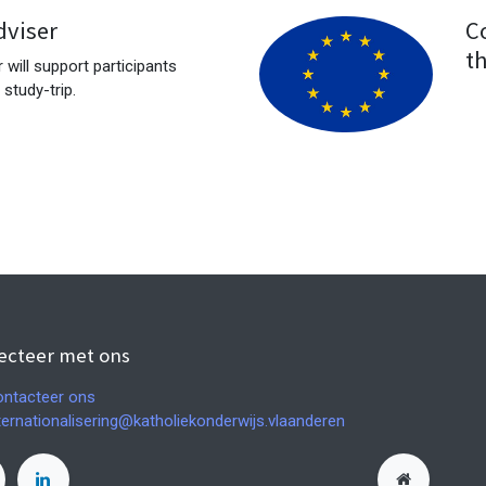
dviser
C
t
 will support participants
study-trip.
ecteer met ons
ntacteer ons
ternationalisering@katholiekonderwijs.vlaanderen