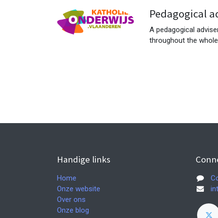
Pedagogical a
A pedagogical adviser
throughout the whole 
Handige links
Conn
Home
Co
Onze website
in
Over ons
Onze blog