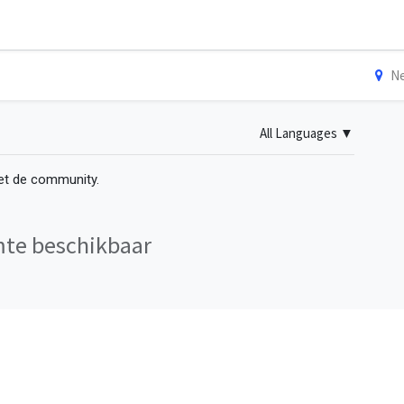
Ne
All Languages
▼
met de community.
mte beschikbaar