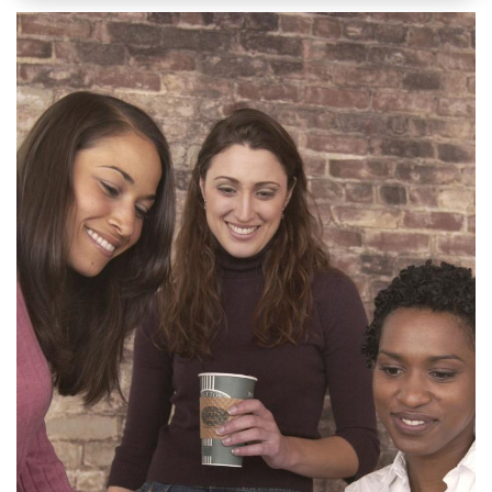
Handige links
Home
Onze website
Over ons
Onze blog
Connecteer met ons
Contacteer ons
internationalisering@katholiekonderwijs.vlaanderen
Copyright © Katholiek Onderwijs Vlaanderen
Aangeboden door
- Maak een
gratis website