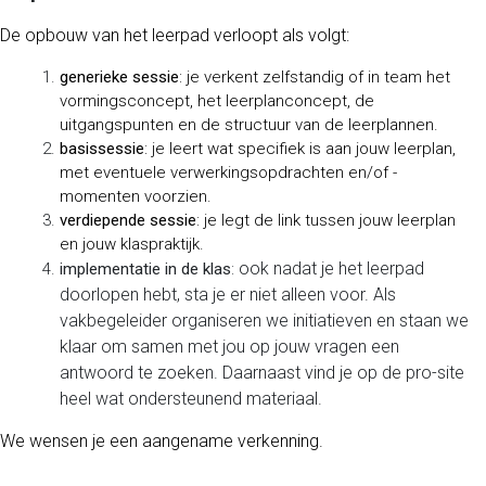
Handige links
De opbouw van het leerpad verloopt als volgt:
Home
Onze website
generieke sessie
: je verkent zelfstandig of in team het
Over ons
vormingsconcept, het leerplanconcept, de
Onze blog
uitgangspunten en de structuur van de leerplannen.
basissessie
: je leert wat specifiek is aan jouw leerplan,
met eventuele verwerkingsopdrachten en/of -
momenten voorzien.
verdiepende sessie
: je legt de link tussen jouw leerplan
Connecteer met ons
en jouw klaspraktijk.
ook
nadat je het leerpad
implementatie in de klas
:
Contacteer ons
doorlopen hebt, sta je er niet alleen voor. Als
internationalisering@katholiekonderwijs.vlaanderen
vakbegeleider organiseren we initiatieven en staan we
klaar om samen met jou op jouw vragen een
antwoord te zoeken. Daarnaast vind je op de pro-site
heel wat ondersteunend materiaal.
Copyright © Katholiek Onderwijs Vlaanderen
We wensen je een aangename verkenning.
Aangeboden door
- Maak een
gratis website