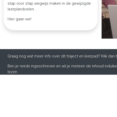
stap voor stap wegwijs maken in de gewijzigde
leerplandoelen.
Hier gaan we!
Graag nog wat meer info over dit traject en leerpad? Klik da
Ben je reeds ingeschreven en wil je meteen de inhoud induiken?
lezen.
ecteer met ons
ntacteer ons
ternationalisering@katholiekonderwijs.vlaanderen