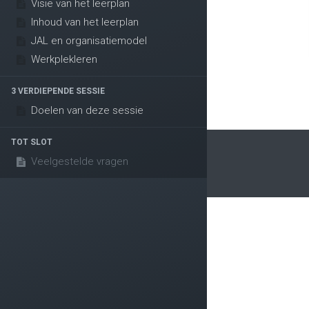
Visie van het leerplan
Inhoud van het leerplan
JAL en organisatiemodel
Werkplekleren
3 VERDIEPENDE SESSIE
Doelen van deze sessie
TOT SLOT
Veelgestelde vragen
Handige links
Conn
Home
Co
Onze website
in
Over ons
Onze blog