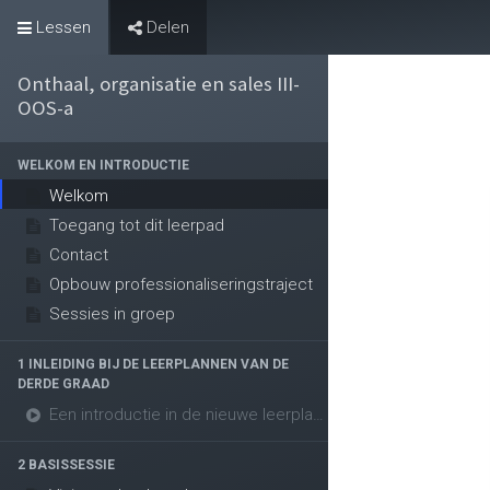
Lessen
Delen
Evenementen
Onthaal, organisatie en sales III-
OOS-a
WELKOM EN INTRODUCTIE
Welkom
Toegang tot dit leerpad
Contact
Opbouw professionaliseringstraject
Sessies in groep
1 INLEIDING BIJ DE LEERPLANNEN VAN DE
DERDE GRAAD
Een introductie in de nieuwe leerplannen van de derde graad
2 BASISSESSIE