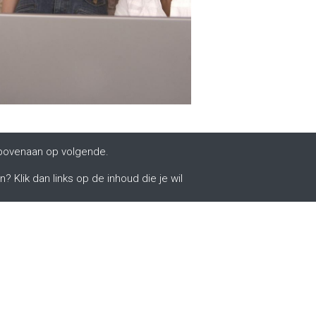
n bovenaan op volgende.
 Klik dan links op de inhoud die je wil