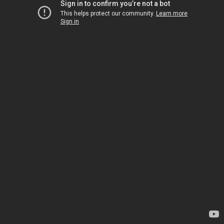
Handige links
Home
Onze website
Over ons
Onze blog
Connecteer met ons
Contacteer ons
internationalisering@katholiekonderwijs.vlaanderen
Copyright © Katholiek Onderwijs Vlaanderen
Aangeboden door
- Maak een
gratis website