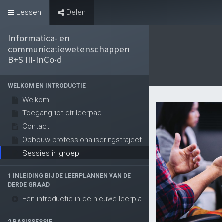
Lessen
Delen
Evenementen
Informatica- en
communicatiewetenschappen
B+S III-InCo-d
WELKOM EN INTRODUCTIE
Welkom
Toegang tot dit leerpad
Contact
Opbouw professionaliseringstraject
Sessies in groep
1 INLEIDING BIJ DE LEERPLANNEN VAN DE
DERDE GRAAD
Een introductie in de nieuwe leerplannen van de derde graad
2 BASISSESSIE