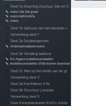
Deel 1a Situering structuur 2de en 3de graad
matrix 2de 3de graad
matrix KathOndVla
matrix
Deel 1b Opbouw van een leerplan vormingsconcept
Verwerking deel 1
Deel 2a Studietrajecten
Onderwijsloopbaanrooster
Deel 2b Vertaling aanbod
Pro- Pagina modellessentabellen
Modellessentabellen STEM domein download
Deel 2c Wat op het einde van de graad
Handige links
Conn
Verwerking deel 2
Deel 3a Krachtlijnen d fin
Home
Co
Deel 3b Structuur Leerplan
Onze website
in
Verwerking deel 3
Over ons
Onze blog
Deel 4 leerplandoelen III InCo d Informaticawetenschappen