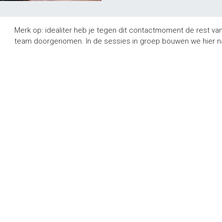
Merk op: idealiter heb je tegen dit contactmoment de rest van 
team doorgenomen. In de sessies in groep bouwen we hier na
ecteer met ons
ntacteer ons
ternationalisering@katholiekonderwijs.vlaanderen