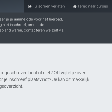
Fullscreen verlaten
Terug naar cursus
Aanmelden
Contacteer ons
eer je je aanmeldde voor het leerpad,
og niet inschreef, omdat de
epland waren, contacteren we zelf via
 ingeschreven bent of niet? Of twijfel je over
je inschreef plaatsvindt? Je kan dit makkelijk
ngsoverzicht.