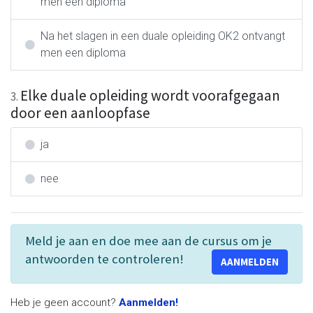
Handige links
men een diploma
Home
Na het slagen in een duale opleiding OK2 ontvangt
Onze website
men een diploma
Over ons
Onze blog
Elke duale opleiding wordt voorafgegaan
3
.
door een aanloopfase
ja
Connecteer met ons
Contacteer ons
nee
internationalisering@katholiekonderwijs.vlaanderen
Meld je aan en doe mee aan de cursus om je
antwoorden te controleren!
AANMELDEN
Copyright © Katholiek Onderwijs Vlaanderen
Aangeboden door
- Maak een
gratis website
Heb je geen account?
Aanmelden!