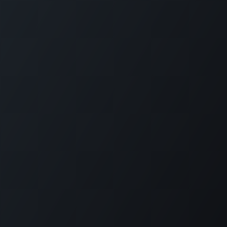
Handige links
Home
Onze website
Over ons
Onze blog
Connecteer met ons
Contacteer ons
internationalisering@katholiekonderwijs.vlaanderen
Copyright © Katholiek Onderwijs Vlaanderen
Aangeboden door
- Maak een
gratis website