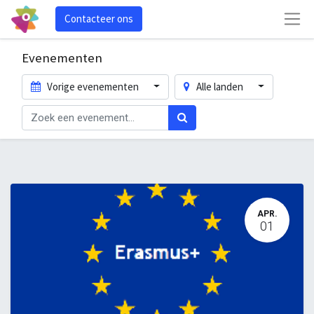
Contacteer ons
Evenementen
Vorige evenementen
Alle landen
APR.
01